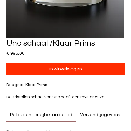
Uno schaal /Klaar Prims
Prijs
€ 995,00
In winkelwagen
Designer: Klaar Prims
De kristallen schaal van Uno heeft een mysterieuze 
uitstraling. Een massief object gemaakt van een vloeibaar 
materiaal, alsof water in ijs is veranderd. De schaal is zowel 
Retour en terugbetaalbeleid
Verzendgegevens
een functioneel middelpunt als een opvallend decoratief 
object.