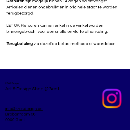
Retouren
 zijn mogelijk binnen 14 dagen na ontvangst.
specificaties
Artikelen dienen ongebruikt en in originele staat te worden 
terugbezorgd.
mondgeblazen kristal
mat afwerking
LET OP: Retouren kunnen enkel in de winkel worden 
Ø 30 cm, h 4 cm
binnengebracht voor een snelle en vlotte afhankeling.
Terugbetaling
 via dezelfde betaalmethode of waardebon.
KRAK Design
Art & Design Shop @Gent
info@krakdesign.be
Brabantdam 68
9000 Gent