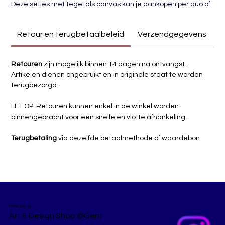
Deze setjes met tegel als canvas kan je aankopen per duo of 
trio. Je kan ze op allerlei manieren ophangen en zelf een 
compositie samenstellen, doordat er haakjes zijn langs de 
Retour en terugbetaalbeleid
Verzendgegevens
boven- en onderkant bij elke tegel. Zo heb jij een altijd 
veranderend kunstwerk in jouw huis.
Retouren
 zijn mogelijk binnen 14 dagen na ontvangst.
Ideaal om een plekje op jouw muur een kleur of touch te 
Artikelen dienen ongebruikt en in originele staat te worden 
geven.
terugbezorgd.
Pièce unique
LET OP: Retouren kunnen enkel in de winkel worden 
binnengebracht voor een snelle en vlotte afhankeling.
Prijs per set
Terugbetaling
 via dezelfde betaalmethode of waardebon.
Formaat van 1 tegel: 10x15cm
KRAK Design
Art & Design Shop @Gent