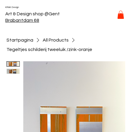
KRAK Design
Art & Design shop @Gent
Brabantdam 68
Startpagina
All Products
Tegeltjes schilderij tweeluik /zink-oranje