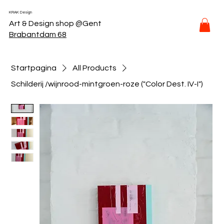
KRAK Design
Art & Design shop @Gent
Brabantdam 68
Startpagina
All Products
Schilderij /wijnrood-mintgroen-roze ("Color Dest. IV-I")