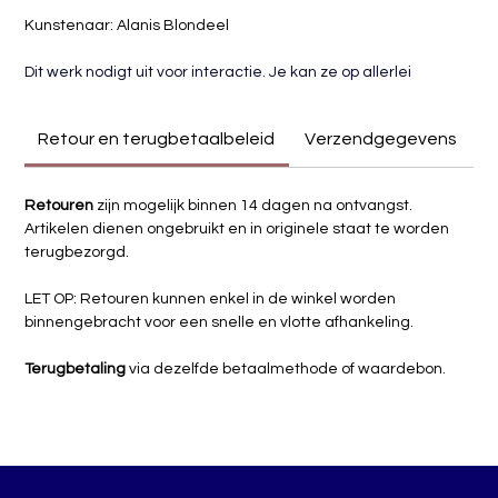
Kunstenaar: Alanis Blondeel
Dit werk nodigt uit voor interactie.
 Je
 kan ze op allerlei 
manieren ophangen en zelf een compositie samenstellen. Zo 
heb jij een altijd veranderend, kleurrijk kunstwerk in jouw huis.
Retour en terugbetaalbeleid
Verzendgegevens
Ideaal om een plekje op jouw muur een kleur of touch te 
geven.
Retouren
 zijn mogelijk binnen 14 dagen na ontvangst.
Artikelen dienen ongebruikt en in originele staat te worden 
Pièce unique
terugbezorgd.
Formaat: 20x20cm
LET OP: Retouren kunnen enkel in de winkel worden 
binnengebracht voor een snelle en vlotte afhankeling.
Terugbetaling
 via dezelfde betaalmethode of waardebon.