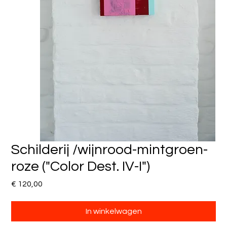
Schilderij /wijnrood-mintgroen-
roze ("Color Dest. IV-I")
Prijs
€ 120,00
In winkelwagen