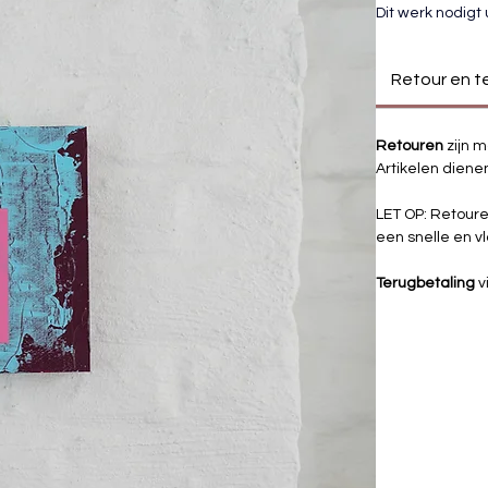
Dit werk nodigt u
ophangen en zel
veranderend, kle
Retour en t
Ideaal om een p
Retouren
 zijn 
Pièce unique
Artikelen diene
Formaat: 20x2
LET OP: Retoure
een snelle en vl
Terugbetaling
 