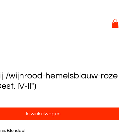
rij /wijnrood-hemelsblauw-roze
est. IV-II")
In winkelwagen
nis Blondeel