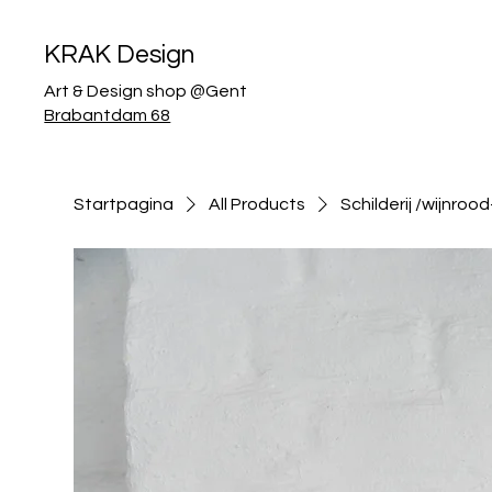
KRAK Design
Art & Design shop @Gent
Brabantdam 68
Startpagina
All Products
Schilderij /wijnroo