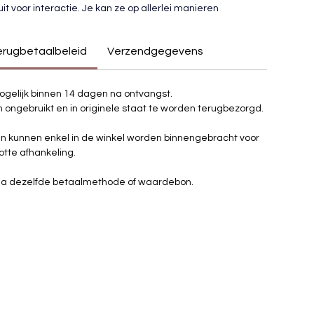
it voor interactie.
 Je
 kan ze op allerlei manieren 
f een compositie samenstellen. Zo heb jij een altijd 
urrijk kunstwerk in jouw huis.
erugbetaalbeleid
Verzendgegevens
lekje op jouw muur een kleur of touch te geven.
mogelijk binnen 14 dagen na ontvangst.
n ongebruikt en in originele staat te worden terugbezorgd.
0cm
n kunnen enkel in de winkel worden binnengebracht voor 
otte afhankeling.
via dezelfde betaalmethode of waardebon.