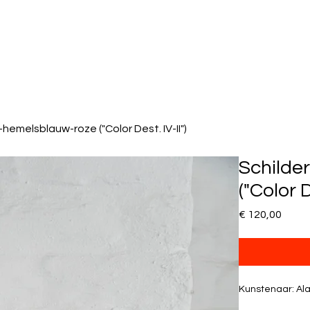
d-hemelsblauw-roze ("Color Dest. IV-II")
Schilde
("Color D
Prijs
€ 120,00
Kunstenaar: Ala