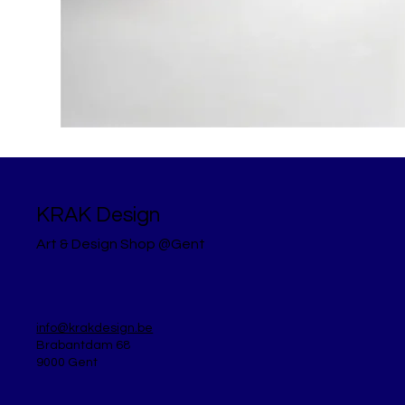
KRAK Design
Art & Design Shop @Gent
info@krakdesign.be
Brabantdam 68
9000 Gent