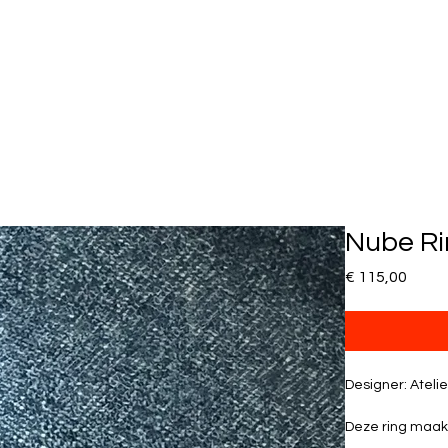
Nube Ri
Prijs
€ 115,00
Designer: Atelie
Deze ring maakt