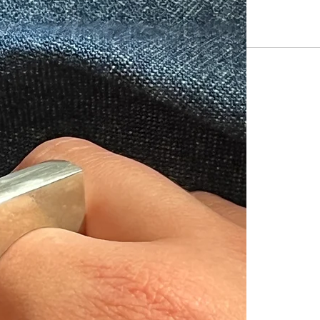
klassieker. Ze p
Zilver
Maat 58 beschik
Weet je de ring
wordt de ring 