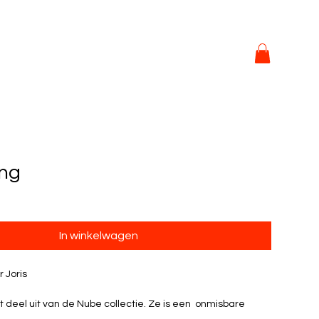
ng
In winkelwagen
r Joris
 deel uit van de Nube collectie. Ze is een  onmisbare 