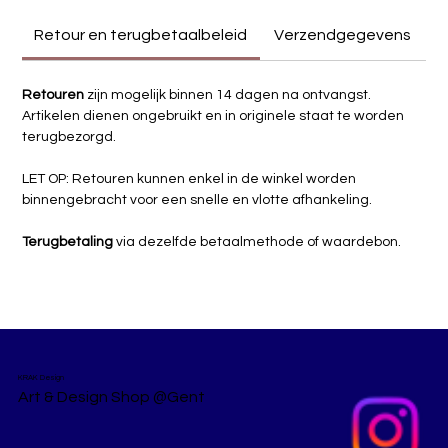
centrale element wordt van een functioneel object, 
Retour en terugbetaalbeleid
Verzendgegevens
gecombineerd met 3D-geprinte onderdelen en een 
opvallend snoer. Het contrast tussen de ruwe steen en de 
strakke, digitale vormen laat zien hoe industrieel en digitaal 
Retouren
 zijn mogelijk binnen 14 dagen na ontvangst.
elkaar kunnen versterken. Het resultaat is een lamp die 
Artikelen dienen ongebruikt en in originele staat te worden 
speels tegenstellingen verbindt: zwaar en licht, robuust en 
terugbezorgd.
fragiel.
LET OP: Retouren kunnen enkel in de winkel worden 
Verschillende kleuren  in de winkel!
binnengebracht voor een snelle en vlotte afhankeling.
Formaat: 19 x 9 x 6 cm
Terugbetaling
 via dezelfde betaalmethode of waardebon.
KRAK Design
Art & Design Shop @Gent