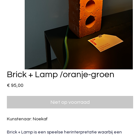
Brick + Lamp /oranje-groen
Prijs
€ 95,00
Niet op voorraad
Kunstenaar: Noekaf
Brick + Lamp is een speelse herinterpretatie waarbij een 
gewone baksteen, normaal onzichtbaar in muren,  het 