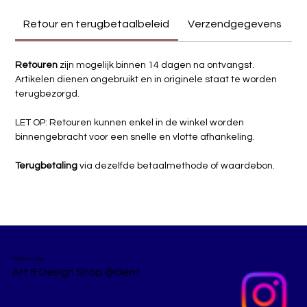
glasdesign. Zijn unieke techniek en oog voor detail resulteren 
Retour en terugbetaalbeleid
Verzendgegevens
in sculpturen die speelsheid en vakmanschap moeiteloos 
laten samensmelten.
Retouren
 zijn mogelijk binnen 14 dagen na ontvangst.
Mondgeblazen glas
Artikelen dienen ongebruikt en in originele staat te worden 
terugbezorgd.
Formaat: 19 x 19 cm
Hoogte: 23 cm
LET OP: Retouren kunnen enkel in de winkel worden 
binnengebracht voor een snelle en vlotte afhankeling.
Terugbetaling
 via dezelfde betaalmethode of waardebon.
KRAK Design
Art & Design Shop @Gent